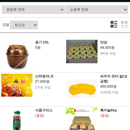
정렬
옹기 25L
맛당
0원
49,000원
490원 적립
신하명약-大
파우치 컷터 칼(보
급형)
27,000원
450,000원
270원 적립
4,000원 적립
식품구리스
흑마늘6kg
(품절)
(품절)