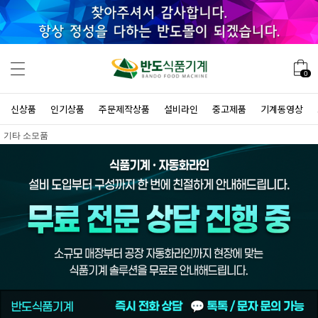
0
신상품
인기상품
주문제작상품
설비라인
중고제품
기계동영상
기타 소모품