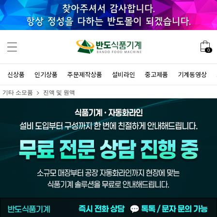
0
신상품
인기상품
주문제작상품
설비라인
중고제품
기계동영상
기타 소모품
진액 및 원액