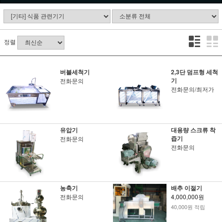
정렬
버블세척기
2,3단 덤프형 세척
기
전화문의
전화문의/최저가
유압기
대용량 스크류 착
즙기
전화문의
전화문의
농축기
배추 이절기
전화문의
4,000,000원
40,000원 적립