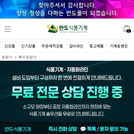
0
신상품
인기상품
주문제작상품
설비라인
중고제품
기계동영상
포장기
특수포장기