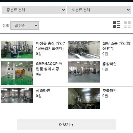
정렬
미생물 충진 라인(*
설탕 소분 라인(양
*군농업기술센터)
산 P**)
0원
0원
GMP.HACCP 크
홍삼라인
린룸 설계 시공
0원
0원
생즙라인
추출라인
0원
0원
더보기 ▼